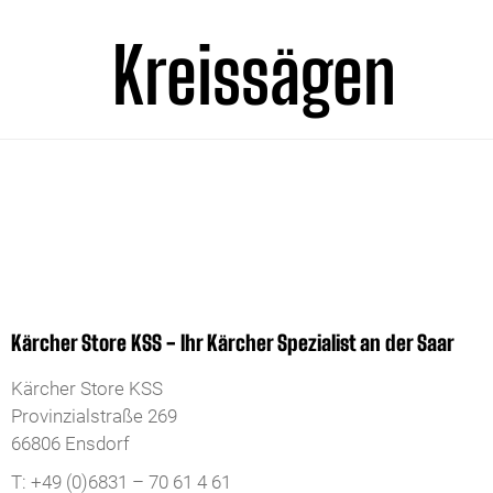
Kreissägen
Kärcher Store KSS - Ihr Kärcher Spezialist an der Saar
Kärcher Store KSS
Provinzialstraße 269
66806 Ensdorf
T: +49 (0)6831 – 70 61 4 61