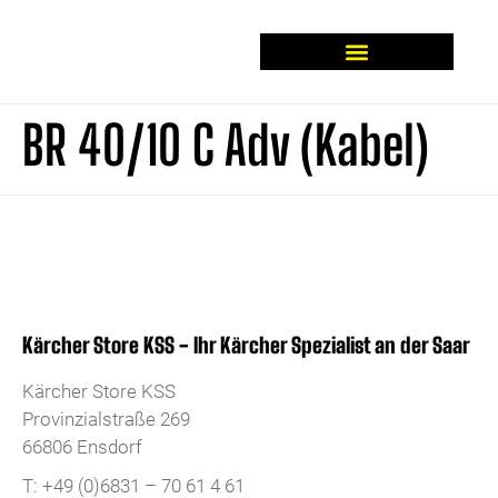
Mieten statt kaufen
Kärcher Professional
Kärcher Home & Garden
DeWALT Werkzeuge
BR 40/10 C Adv (Kabel)
Kärcher Store KSS - Ihr Kärcher Spezialist an der Saar
Kärcher Store KSS
Provinzialstraße 269
66806 Ensdorf
T: +49 (0)6831 – 70 61 4 61